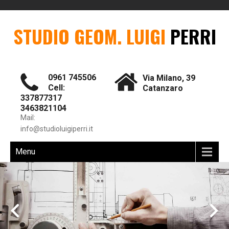
STUDIO GEOM. LUIGI
PERRI
0961 745506
Via Milano, 39
Cell:
Catanzaro
337877317
3463821104
Mail:
info@studioluigiperri.it
Menu